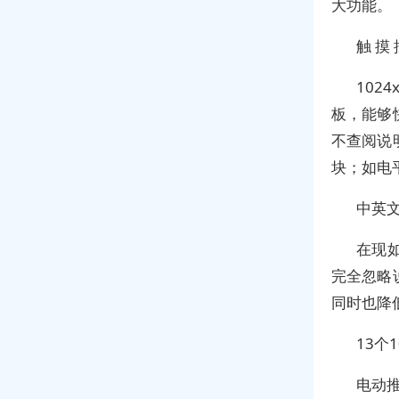
大功能。
触 摸 
102
板，能够
不查阅说
块；如电平
中英文
在现
完全忽略
同时也降
13个
电动