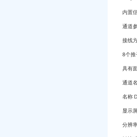
内置
通道
接线
8个
具有
通道
名称
显示
分辨