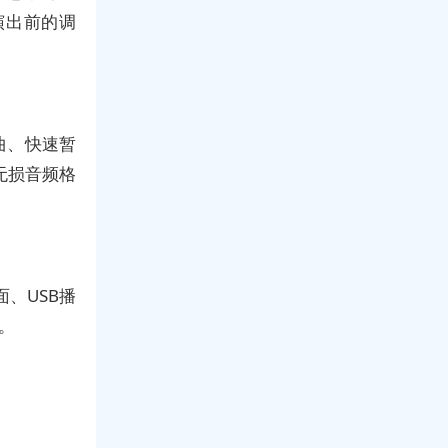
演出前的调
曲、快速暂
V无损音频格
面、USB播
性。