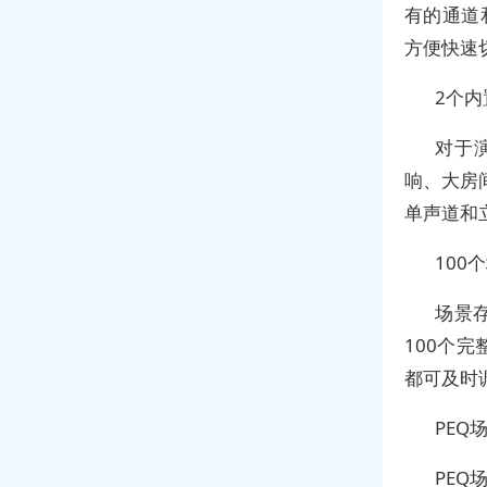
有的通道
方便快速
2个内
对于
响、大房
单声道和
100
场景
100个
都可及时
PEQ
PE