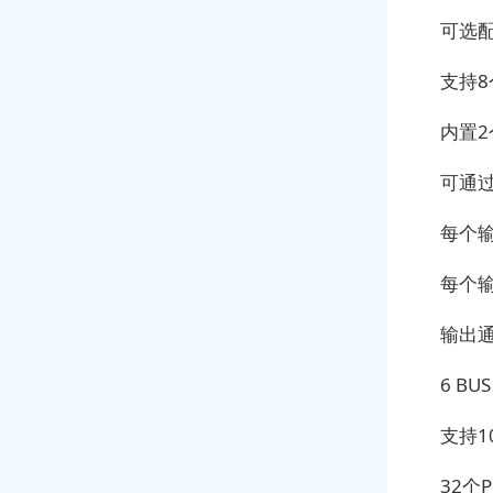
可选配
支持
内置
可通过
每个
每个
输出通道
6 B
支持1
32个