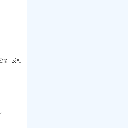
压缩、反相
份