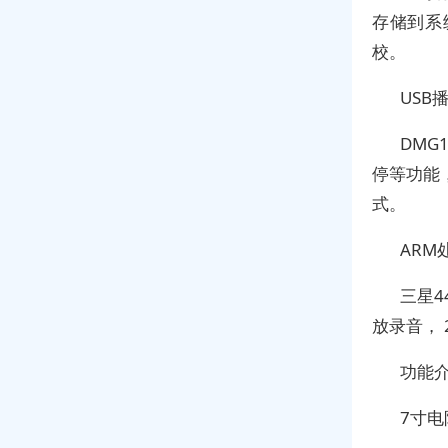
存储到系
校。
USB
DMG
停等功能，
式。
ARM
三星4
放录音， 
功能
7寸电