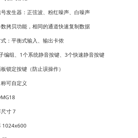
信号发生器：正弦波、粉红噪声、白噪声
参数拷贝功能，相同的通道快速复制数据
方式：平衡式输入、输出卡侬
推子编组、1个系统静音按键、3个快速静音按键
面板锁定按键（防止误操作）
名称可自定义
DMG18
屏尺寸
7
率
1024x600