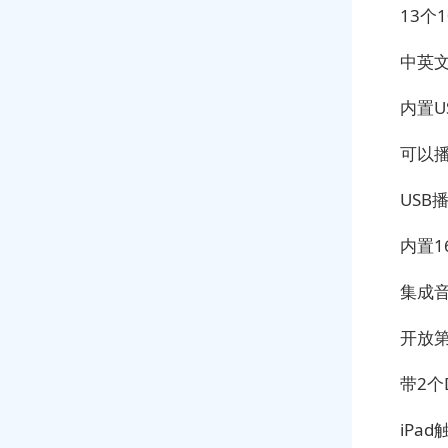
13个
中英
内置U
可以播
USB
内置
集成
开放第
带2个
iPa