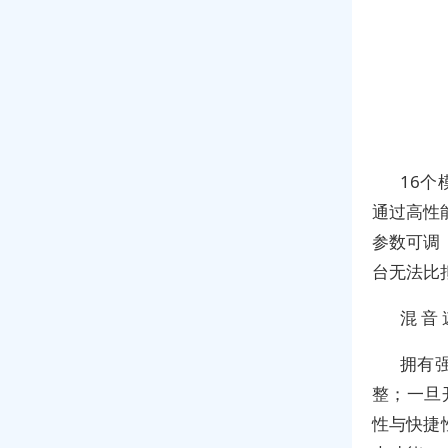
16个
通过高性
参数可调
台无法比
混 音 
拥有
整；一旦
性与快捷