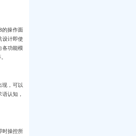
18的操作面
航设计即使
向各功能模
等。
出现，可以
术语认知，
即时操控所